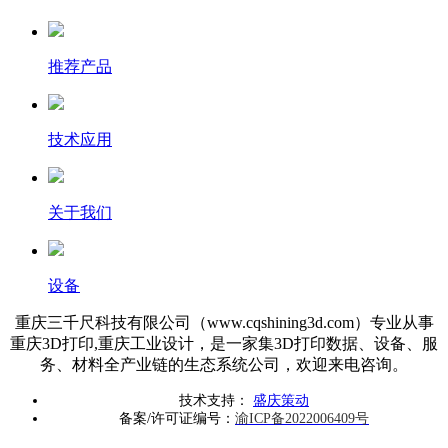
推荐产品
技术应用
关于我们
设备
重庆三千尺科技有限公司（www.cqshining3d.com）专业从事
重庆3D打印,重庆工业设计，是一家集3D打印数据、设备、服
务、材料全产业链的生态系统公司，欢迎来电咨询。
技术支持：
盛庆策动
备案/许可证编号：
渝ICP备2022006409号