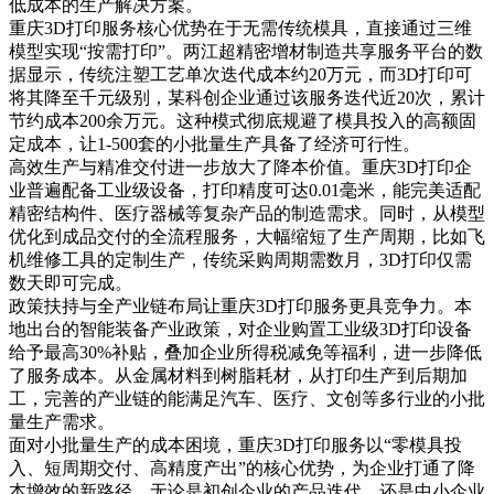
低成本的生产解决方案。
重庆3D打印服务核心优势在于无需传统模具，直接通过三维
模型实现“按需打印”。两江超精密增材制造共享服务平台的数
据显示，传统注塑工艺单次迭代成本约20万元，而3D打印可
将其降至千元级别，某科创企业通过该服务迭代近20次，累计
节约成本200余万元。这种模式彻底规避了模具投入的高额固
定成本，让1-500套的小批量生产具备了经济可行性。
高效生产与精准交付进一步放大了降本价值。重庆3D打印企
业普遍配备工业级设备，打印精度可达0.01毫米，能完美适配
精密结构件、医疗器械等复杂产品的制造需求。同时，从模型
优化到成品交付的全流程服务，大幅缩短了生产周期，比如飞
机维修工具的定制生产，传统采购周期需数月，3D打印仅需
数天即可完成。
政策扶持与全产业链布局让重庆3D打印服务更具竞争力。本
地出台的智能装备产业政策，对企业购置工业级3D打印设备
给予最高30%补贴，叠加企业所得税减免等福利，进一步降低
了服务成本。从金属材料到树脂耗材，从打印生产到后期加
工，完善的产业链的能满足汽车、医疗、文创等多行业的小批
量生产需求。
面对小批量生产的成本困境，重庆3D打印服务以“零模具投
入、短周期交付、高精度产出”的核心优势，为企业打通了降
本增效的新路径。无论是初创企业的产品迭代，还是中小企业