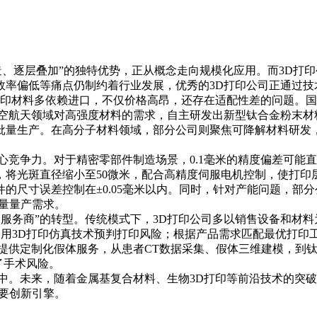
造、逐层叠加”的独特优势，正从概念走向规模化应用。而3D打
效率偏低等痛点仍制约着行业发展，优秀的3D打印公司正通过技
打印材料多依赖进口，不仅价格高昂，还存在适配性差的问题。国
空航天领域对高强度材料的需求，自主研发出新型钛合金粉末材
批量生产。在高分子材料领域，部分公司则聚焦可降解材料研发
。
心竞争力。对于精密零部件制造场景，0.1毫米的精度偏差可能
将光斑直径缩小至50微米，配合高精度伺服电机控制，使打印层
的尺寸误差控制在±0.05毫米以内。同时，针对产能问题，部
批量量产需求。
方案服务商”的转型。传统模式下，3D打印公司多以销售设备和材
利用3D打印仿真技术预判打印风险；根据产品需求匹配最优打
提供定制化假体服务，从患者CT数据采集、假体三维建模，到钛
了手术风险。
中。未来，随着金属基复合材料、生物3D打印等前沿技术的突破
重要创新引擎。