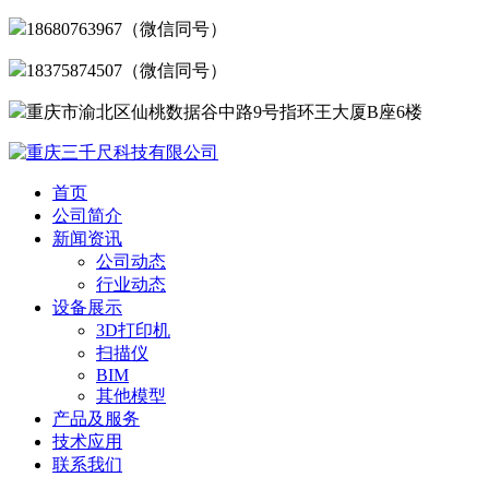
18680763967（微信同号）
18375874507（微信同号）
重庆市渝北区仙桃数据谷中路9号指环王大厦B座6楼
首页
公司简介
新闻资讯
公司动态
行业动态
设备展示
3D打印机
扫描仪
BIM
其他模型
产品及服务
技术应用
联系我们