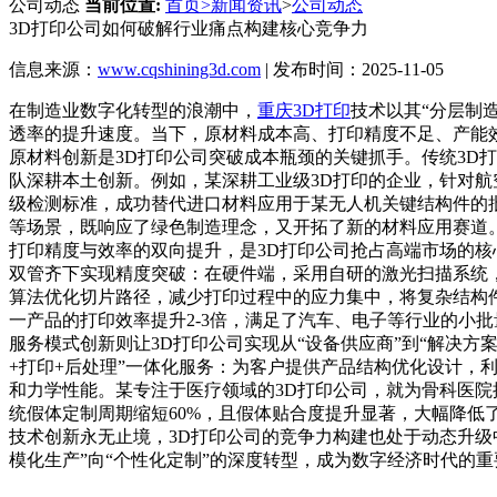
公司动态
当前位置:
首页
>
新闻资讯
>
公司动态
3D打印公司如何破解行业痛点构建核心竞争力
信息来源：
www.cqshining3d.com
| 发布时间：2025-11-05
在制造业数字化转型的浪潮中，
重庆3D打印
技术以其“分层制
透率的提升速度。当下，原材料成本高、打印精度不足、产能
原材料创新是3D打印公司突破成本瓶颈的关键抓手。传统3D
队深耕本土创新。例如，某深耕工业级3D打印的企业，针对航
级检测标准，成功替代进口材料应用于某无人机关键结构件的
等场景，既响应了绿色制造理念，又开拓了新的材料应用赛道
打印精度与效率的双向提升，是3D打印公司抢占高端市场的核
双管齐下实现精度突破：在硬件端，采用自研的激光扫描系统，
算法优化切片路径，减少打印过程中的应力集中，将复杂结构件
一产品的打印效率提升2-3倍，满足了汽车、电子等行业的小
服务模式创新则让3D打印公司实现从“设备供应商”到“解决
+打印+后处理”一体化服务：为客户提供产品结构优化设计，
和力学性能。某专注于医疗领域的3D打印公司，就为骨科医院
统假体定制周期缩短60%，且假体贴合度提升显著，大幅降低
技术创新永无止境，3D打印公司的竞争力构建也处于动态升级
模化生产”向“个性化定制”的深度转型，成为数字经济时代的