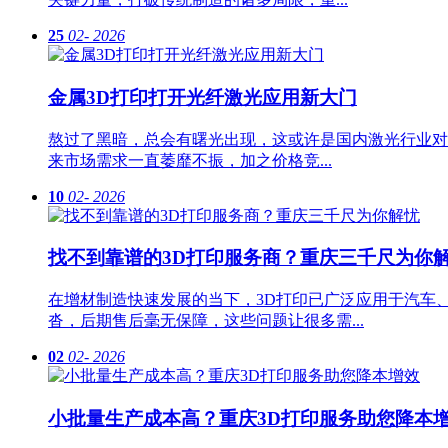
25
02-
2026
金属3D打印打开光纤激光应用新大门
熬过了黑暗，总会有曙光出现，这或许是国内激光行业对
来市场需求一直萎靡不振，加之价格竞...
10
02-
2026
找不到靠谱的3D打印服务商？重庆三千尺为你
在增材制造快速发展的当下，3D打印已广泛应用于汽车
沓，后期售后毫无保障，这些问题让很多需...
02
02-
2026
小批量生产成本高？重庆3D打印服务助您降本