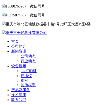
18680763967（微信同号）
18375874507（微信同号）
重庆市渝北区仙桃数据谷中路9号指环王大厦B座6楼
首页
公司简介
新闻资讯
公司动态
行业动态
设备展示
3D打印机
扫描仪
BIM
其他模型
产品及服务
技术应用
联系我们