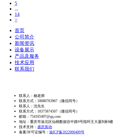
5
...
14
>
首页
公司简介
新闻资讯
设备展示
产品及服务
技术应用
联系我们
联系人：杨老师
联系方式：18680763967（微信同号）
联系人：沈先生
联系方式：18375874507
（微信同号）
邮箱：754105497@qq.com
地址：重庆市渝北区仙桃数据谷中路9号指环王大厦B座6楼
技术支持：
盛庆策动
备案/许可证编号：
渝ICP备2022006409号